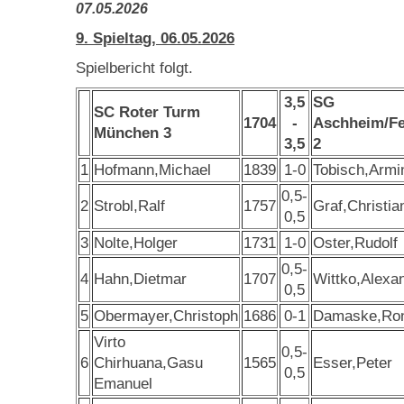
07.05.2026
9. Spieltag, 06.05.2026
Spielbericht folgt.
3,5
SG
SC Roter Turm
1704
-
Aschheim/Fe
München 3
3,5
2
1
Hofmann,Michael
1839
1-0
Tobisch,Armi
0,5-
2
Strobl,Ralf
1757
Graf,Christia
0,5
3
Nolte,Holger
1731
1-0
Oster,Rudolf
0,5-
4
Hahn,Dietmar
1707
Wittko,Alexa
0,5
5
Obermayer,Christoph
1686
0-1
Damaske,Ro
Virto
0,5-
6
Chirhuana,Gasu
1565
Esser,Peter
0,5
Emanuel