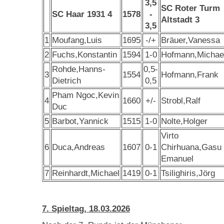
3,5
SC Roter Turm
SC Haar 1931 4
1578
-
Altstadt 3
3,5
1
Moufang,Luis
1695
-/+
Bräuer,Vanessa
2
Fuchs,Konstantin
1594
1-0
Hofmann,Michae
Rohde,Hanns-
0,5-
3
1554
Hofmann,Frank
Dietrich
0,5
Pham Ngoc,Kevin
4
1660
+/-
Strobl,Ralf
Duc
5
Barbot,Yannick
1515
1-0
Nolte,Holger
Virto
6
Duca,Andreas
1607
0-1
Chirhuana,Gasu
Emanuel
7
Reinhardt,Michael
1419
0-1
Tsilighiris,Jörg
7. Spieltag, 18.03.2026