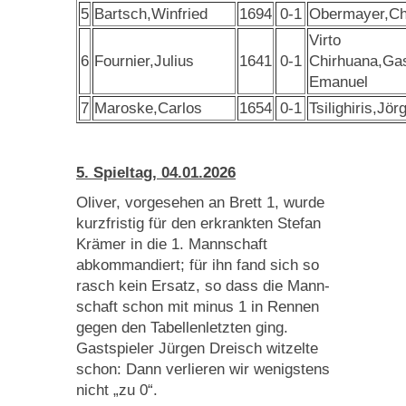
5
Bartsch,Winfried
1694
0-1
Obermayer,Ch
Virto
6
Fournier,Julius
1641
0-1
Chirhuana,Ga
Emanuel
7
Maroske,Carlos
1654
0-1
Tsilighiris,Jör
5. Spieltag, 04.01.2026
Oliver, vorgesehen an Brett 1, wurde
kurzfri­stig für den erkrankten Stefan
Krämer in die 1. Mannschaft
abkommandiert; für ihn fand sich so
rasch kein Ersatz, so dass die Mann­
schaft schon mit minus 1 in Rennen
gegen den Tabellenletzten ging.
Gastspieler Jürgen Dreisch witzelte
schon: Dann verlieren wir wenigstens
nicht „zu 0“.