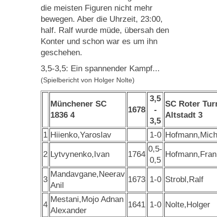
die meisten Figuren nicht mehr
bewegen. Aber die Uhrzeit, 23:00,
half. Ralf wurde müde, übersah den
Konter und schon war es um ihn
geschehen.
3,5-3,5: Ein spannender Kampf...
(Spielbericht von Holger Nolte)
3,5
Münchener SC
SC Roter Tu
1678
-
1836 4
Altstadt 3
3,5
1
Hiienko,Yaroslav
1-0
Hofmann,Mich
0,5-
2
Lytvynenko,Ivan
1764
Hofmann,Fran
0,5
Mandavgane,Neerav
3
1673
1-0
Strobl,Ralf
Anil
Mestani,Mojo Adnan
4
1641
1-0
Nolte,Holger
Alexander