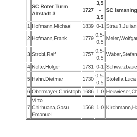
3,5
SC Roter Turm
1727
-
SC Ismaning
Altstadt 3
3,5
1
Hofmann,Michael
1839
0-1
Strauß,Julian
0,5-
2
Hofmann,Frank
1779
Meier,Wolfga
0,5
0,5-
3
Strobl,Ralf
1757
Wäber,Stefan
0,5
4
Nolte,Holger
1731
0-1
Schwarzbaue
0,5-
5
Hahn,Dietmar
1730
Stofella,Luca
0,5
6
Obermayer,Christoph
1686
1-0
Heuwieser,Ch
Virto
7
Chirhuana,Gasu
1568
1-0
Kirchmann,Ha
Emanuel