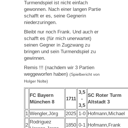
Turmendspiel ist nicht einfach
gewonnen. Nach einer langen Partie
schafft er es, seine Gegnerin
niederzuringen.
Bleibt nur noch Frank. Und auch er
schafft es (für mich unerwartet)
seinen Gegner in Zugzwang zu
bringen und sein Turmendspiel zu
gewinnen.
Remis !!! (nachdem wir 3 Partien
weggeworfen haben)
(Spielbericht von
Holger Nolte)
3,5
FC Bayern
SC Roter Turm
1711
-
München 8
Altstadt 3
3,5
1
Wengler,Jörg
2025
1-0
Hofmann,Michael
Rodriguez
2
1850
0-1
Hofmann,Frank