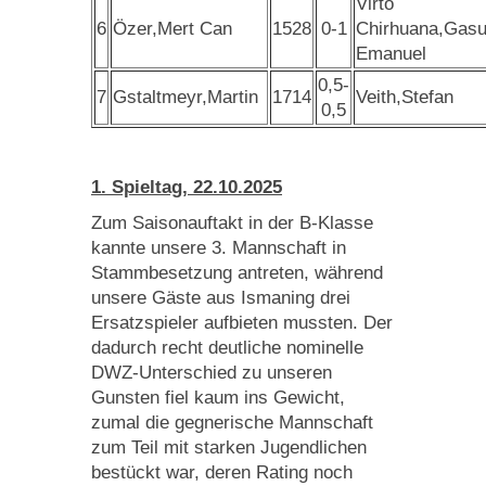
Virto
6
Özer,Mert Can
1528
0-1
Chirhuana,Gas
Emanuel
0,5-
7
Gstaltmeyr,Martin
1714
Veith,Stefan
0,5
1. Spieltag, 22.10.2025
Zum Saisonauftakt in der B-Klasse
kannte unsere 3. Mannschaft in
Stammbesetzung antreten, während
unsere Gäste aus Ismaning drei
Ersatzspieler aufbieten mussten. Der
dadurch recht deutliche nominelle
DWZ-Unterschied zu unseren
Gunsten fiel kaum ins Gewicht,
zumal die gegnerische Mannschaft
zum Teil mit starken Jugendlichen
bestückt war, deren Rating noch