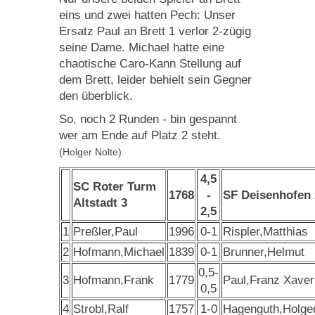
eins und zwei hatten Pech: Unser
Ersatz Paul an Brett 1 verlor 2-zügig
seine Dame. Michael hatte eine
chaotische Caro-Kann Stellung auf
dem Brett, leider behielt sein Gegner
den überblick.
So, noch 2 Runden - bin gespannt
wer am Ende auf Platz 2 steht.
(Holger Nolte)
4,5
SC Roter Turm
1768
-
SF Deisenhofen 
Altstadt 3
2,5
1
Preßler,Paul
1996
0-1
Rispler,Matthias
2
Hofmann,Michael
1839
0-1
Brunner,Helmut
0,5-
3
Hofmann,Frank
1779
Paul,Franz Xaver
0,5
4
Strobl,Ralf
1757
1-0
Hagenguth,Holge