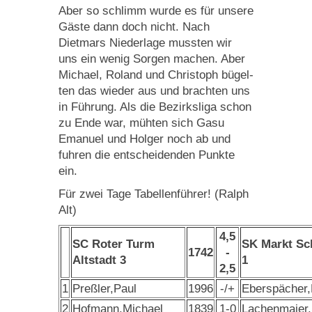
Aber so schlimm wurde es für unsere
Gäste dann doch nicht. Nach
Dietmars Niederlage mussten wir
uns ein wenig Sorgen machen. Aber
Michael, Roland und Christoph bügel­
ten das wieder aus und brachten uns
in Führung. Als die Bezirksliga schon
zu Ende war, mühten sich Gasu
Emanuel und Holger noch ab und
fuhren die entscheidenden Punkte
ein.
Für zwei Tage Tabellenführer! (Ralph
Alt)
4,5
SC Roter Turm
SK Markt S
1742
-
Altstadt 3
1
2,5
1
Preßler,Paul
1996
-/+
Eberspächer,
2
Hofmann,Michael
1839
1-0
Lachenmaier,