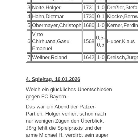
3
Nolte,Holger
1731
1-0
Dreßler,Stefa
4
Hahn,Dietmar
1730
0-1
Klocke,Bern
5
Obermayer,Christoph
1686
1-0
Kerner,Ferdi
Virto
0,5-
6
Chirhuana,Gasu
1568
Huber,Klaus
0,5
Emanuel
7
Wellner,Roland
1642
1-0
Dreisch,Jürg
4. Spieltag, 16.01.2026
Welch ein glückliches Unentschieden
gegen FC Bayern.
Das war ein Abend der Patzer-
Partien. Holger verliert schon nach
nur wenigen Zügen den Überblick,
Jörg fehlt die Spielpraxis und der
arme Michael H. verdirbt sein super