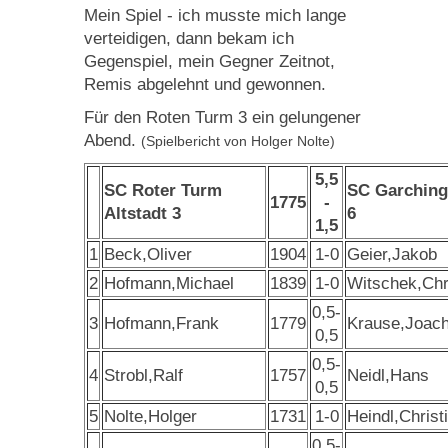
Mein Spiel - ich musste mich lange
verteidigen, dann bekam ich
Gegenspiel, mein Gegner Zeitnot,
Remis abgelehnt und gewonnen.
Für den Roten Turm 3 ein gelungener
Abend.
(Spielbericht von Holger Nolte)
5,5
SC Roter Turm
SC Garching
1775
-
Altstadt 3
6
1,5
1
Beck,Oliver
1904
1-0
Geier,Jakob
2
Hofmann,Michael
1839
1-0
Witschek,Chr
0,5-
3
Hofmann,Frank
1779
Krause,Joac
0,5
0,5-
4
Strobl,Ralf
1757
Neidl,Hans
0,5
5
Nolte,Holger
1731
1-0
Heindl,Christ
0,5-