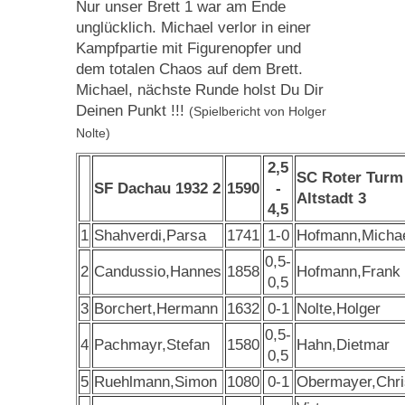
Nur unser Brett 1 war am Ende
unglücklich. Michael verlor in einer
Kampfpartie mit Figurenopfer und
dem totalen Chaos auf dem Brett.
Michael, nächste Runde holst Du Dir
Deinen Punkt !!!
(Spielbericht von Holger
Nolte)
2,5
SC Roter Turm
SF Dachau 1932 2
1590
-
Altstadt 3
4,5
1
Shahverdi,Parsa
1741
1-0
Hofmann,Micha
0,5-
2
Candussio,Hannes
1858
Hofmann,Frank
0,5
3
Borchert,Hermann
1632
0-1
Nolte,Holger
0,5-
4
Pachmayr,Stefan
1580
Hahn,Dietmar
0,5
5
Ruehlmann,Simon
1080
0-1
Obermayer,Chri