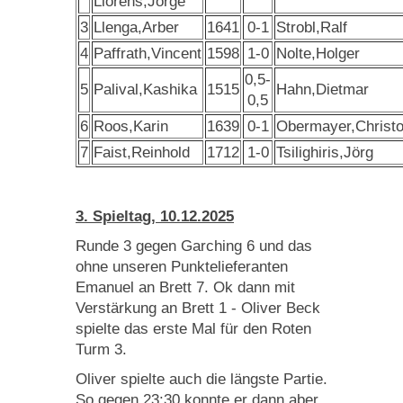
Llorens,Jorge
3
Llenga,Arber
1641
0-1
Strobl,Ralf
4
Paffrath,Vincent
1598
1-0
Nolte,Holger
0,5-
5
Palival,Kashika
1515
Hahn,Dietmar
0,5
6
Roos,Karin
1639
0-1
Obermayer,Christ
7
Faist,Reinhold
1712
1-0
Tsilighiris,Jörg
3. Spieltag, 10.12.2025
Runde 3 gegen Garching 6 und das
ohne unseren Punktelieferanten
Emanuel an Brett 7. Ok dann mit
Verstärkung an Brett 1 - Oliver Beck
spielte das erste Mal für den Roten
Turm 3.
Oliver spielte auch die längste Partie.
So gegen 23:30 konnte er dann aber