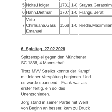
5
Nolte,Holger
1731
1-0
Stayas,Gerassim
6
Hahn,Dietmar
1707
1-0
Frangu,Berat
Virto
7
Chirhuana,Gasu
1568
1-0
Riedle,Maximilia
Emanuel
6. Spieltag, 27.02.2026
Spitzenspiel gegen den Münchener
SC 1836, 4 Mannschaft.
Trotz MVV Streiks konnte der Kampf
mit leicher Verspätung beginnen. Und
es wurde spannend - Frank war als
erster fertig, ein solides
Unentschieden.
Jörg stand in seiner Partie mit Weiß
von Beginn an besser, kam zu Druck