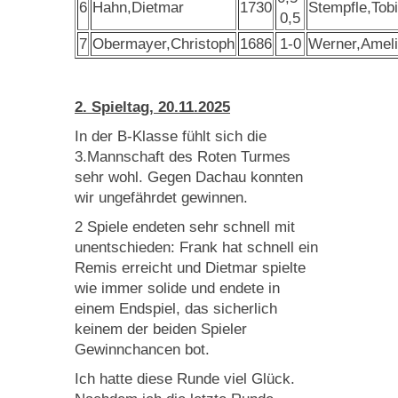
6
Hahn,Dietmar
1730
Stempfle,Tob
0,5
7
Obermayer,Christoph
1686
1-0
Werner,Amel
2. Spieltag, 20.11.2025
In der B-Klasse fühlt sich die
3.Mannschaft des Roten Turmes
sehr wohl. Gegen Dachau konnten
wir ungefährdet gewinnen.
2 Spiele endeten sehr schnell mit
unentschieden: Frank hat schnell ein
Remis erreicht und Dietmar spielte
wie immer solide und endete in
einem Endspiel, das sicherlich
keinem der beiden Spieler
Gewinnchancen bot.
Ich hatte diese Runde viel Glück.