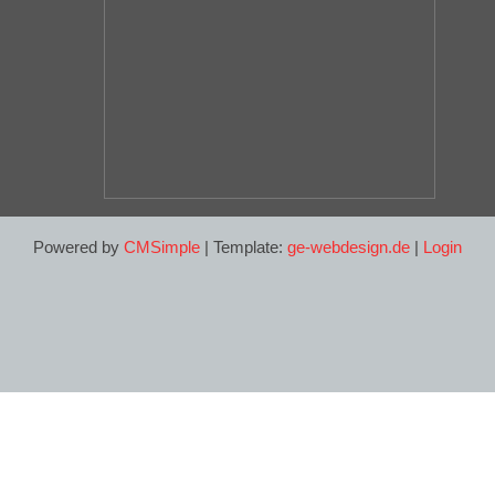
Powered by
CMSimple
| Template:
ge-webdesign.de
|
Login