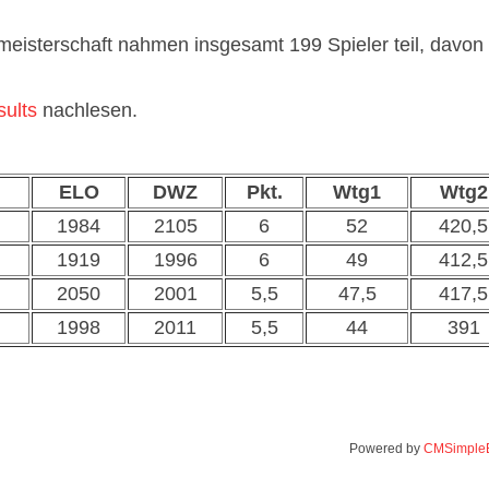
eisterschaft nahmen insgesamt 199 Spieler teil, davon
ults
nachlesen.
ELO
DWZ
Pkt.
Wtg1
Wtg2
1984
2105
6
52
420,5
1919
1996
6
49
412,5
2050
2001
5,5
47,5
417,5
1998
2011
5,5
44
391
Powered by
CMSimple