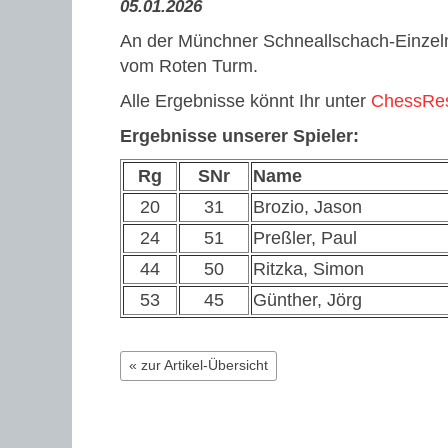
05.01.2026
An der Münchner Schneallschach-Einzelm
vom Roten Turm.
Alle Ergebnisse könnt Ihr unter
ChessRes
Ergebnisse unserer Spieler:
Rg
SNr
Name
20
31
Brozio, Jason
24
51
Preßler, Paul
44
50
Ritzka, Simon
53
45
Günther, Jörg
« zur Artikel-Übersicht