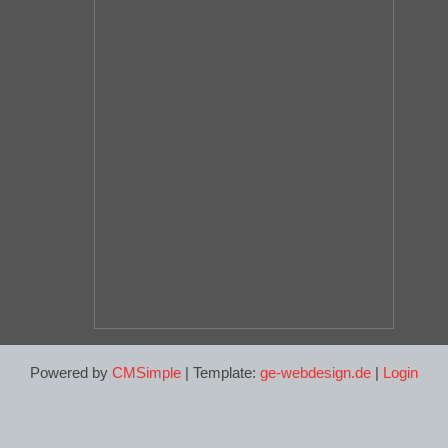
Powered by
CMSimple
| Template:
ge-webdesign.de
|
Login