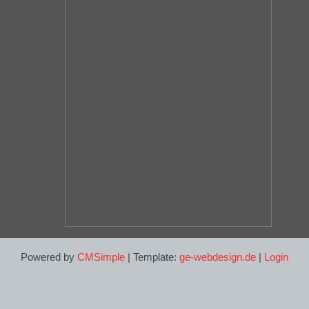
Powered by
CMSimple
| Template:
ge-webdesign.de
|
Login