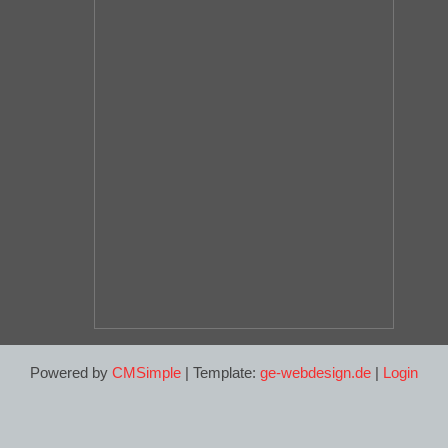
Powered by
CMSimple
| Template:
ge-webdesign.de
|
Login